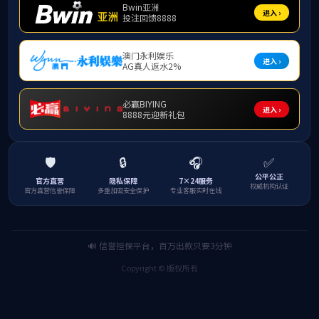
迎接2024级新生入学
廿载聚首再前行——自动化2000级员工毕业20年庆
2024-07-30
祝活动顺利举行
新加坡工程院院士、新加坡国立大学Shuzhi Sam
2024-07-01
Ge教授应邀为控计师生作学术讲座
6776永利集团举办“吾控·计忆”2024届毕业生晚会
2024-06-20
北京交通大学副教授田艺应邀为控计学院师生作学
2024-06-19
术讲座
与科学家精神同行——6776永利集团举办“院士面
2024-05-28
对面”活动
E声麻辣烫网络思政工作室参加北京行业背景高公
2024-05-13
司党建辅导员工作室工作研讨会暨协作组成立大会
上一页
下一页
友情链接
Copyright © 中国·yl6776(永利集团)有限公司官网-Green Moving