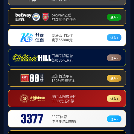
北森云计算2022年春季招聘
2022-03-05
卓品智能科技无锡有限公司春季招聘
2022-03-05
【小米集团】小米集团2022年春季全球校园招聘
2022-03-05
中软国际深圳开鸿数字产业发展有限公司
2022-03-05
中建四局建设发展总承包公司2022届春季校园招聘
2022-02-25
中建三局（铁投）城建公司
2022-02-25
浙江浙能乐清发电有限责任公司2022年招聘公告
2022-02-25
三环集团2022届校园招聘
2022-01-04
浙江交工集团股份有限公司（国企）
2021-12-29
德施曼机电（中国）有限公司
2021-12-29