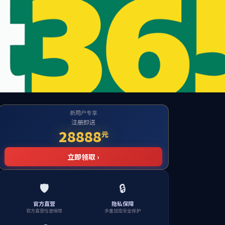
自动化系（保定）
计算机系（保定）
员工工作
交流合作
yl6776永利集
团官网
班赴百度公司参观交流