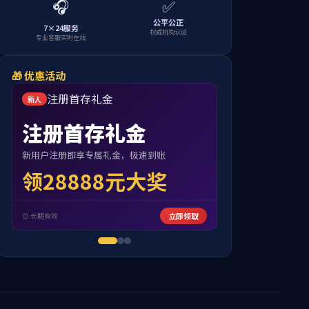
6-05-25