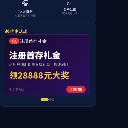
2-03-31