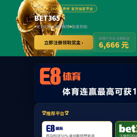
首页
公司概况
团队队伍
您所在的位置：
首
教师风采